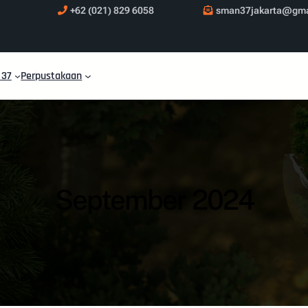
+62 (021) 829 6058
sman37jakarta@gma
 37
Perpustakaan
September 2024