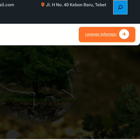
S
il.com
Jl. H No. 40 Kebon Baru, Tebet
e
a
r
c
Layanan Informasi
h