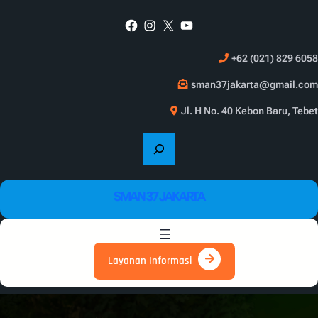
Skip
Facebook
Instagram
X
YouTube
to
content
+62 (021) 829 6058
sman37jakarta@gmail.com
Jl. H No. 40 Kebon Baru, Tebet
S
e
a
r
SMAN 37 JAKARTA
c
h
Layanan Informasi