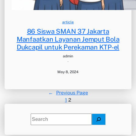
article
86 Siswa SMAN 37 Jakarta
Manfaatkan Layanan Jemput Bola
Dukcapil untuk Perekaman KTP-el
admin
·
May 8, 2024
←
Previous Page
1
2
S
e
a