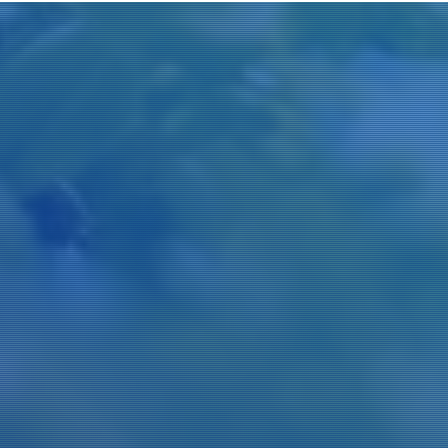
Judul
Pengarang
Subjek
ISBN/ISSN
Tipe Koleksi
Lokasi
GMD