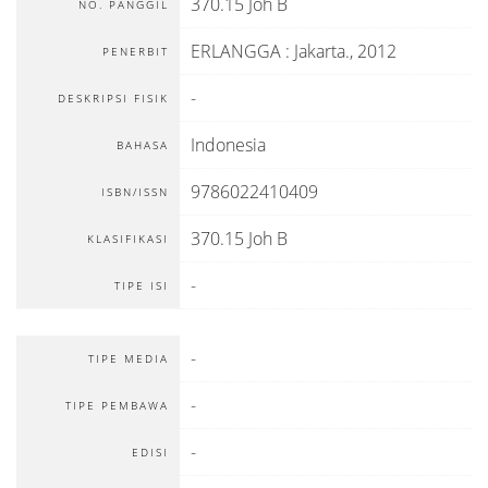
370.15 Joh B
NO. PANGGIL
ERLANGGA
:
Jakarta
.,
2012
PENERBIT
-
DESKRIPSI FISIK
Indonesia
BAHASA
9786022410409
ISBN/ISSN
370.15 Joh B
KLASIFIKASI
-
TIPE ISI
-
TIPE MEDIA
-
TIPE PEMBAWA
-
EDISI