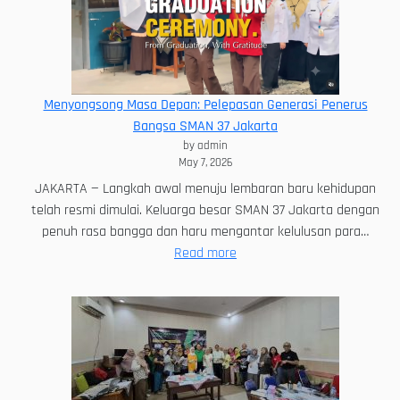
UI
Tanpa
Tes:
Jalur
PPKB
Menyongsong Masa Depan: Pelepasan Generasi Penerus
2026
Bangsa SMAN 37 Jakarta
Telah
by admin
Dibuka
May 7, 2026
untuk
JAKARTA — Langkah awal menuju lembaran baru kehidupan
Siswa
telah resmi dimulai. Keluarga besar SMAN 37 Jakarta dengan
SMAN
penuh rasa bangga dan haru mengantar kelulusan para…
37
:
Read more
Jakarta!
Menyongsong
Masa
Depan:
Pelepasan
Generasi
Penerus