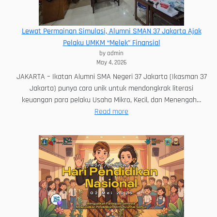
Bangsa
SMAN
37
Lewat Permainan Simulasi, Alumni SMAN 37 Jakarta Ajak
Jakarta
Pelaku UMKM “Melek” Finansial
by admin
May 4, 2026
JAKARTA – Ikatan Alumni SMA Negeri 37 Jakarta (Ikasman 37
Jakarta) punya cara unik untuk mendongkrak literasi
keuangan para pelaku Usaha Mikro, Kecil, dan Menengah…
:
Read more
Lewat
Permainan
Simulasi,
Alumni
SMAN
37
Jakarta
Ajak
Pelaku