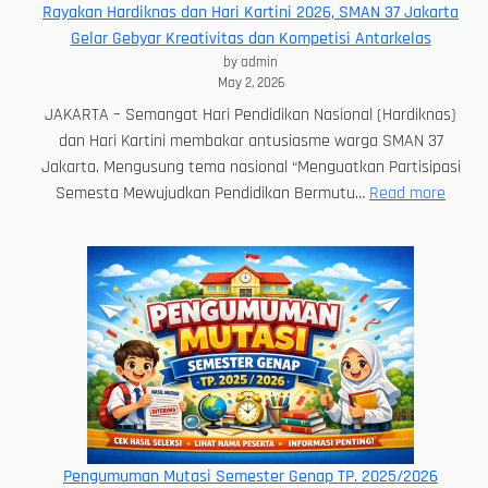
Rayakan Hardiknas dan Hari Kartini 2026, SMAN 37 Jakarta
UMKM
Gelar Gebyar Kreativitas dan Kompetisi Antarkelas
“Melek”
by admin
Finansial
May 2, 2026
JAKARTA – Semangat Hari Pendidikan Nasional (Hardiknas)
dan Hari Kartini membakar antusiasme warga SMAN 37
Jakarta. Mengusung tema nasional “Menguatkan Partisipasi
:
Semesta Mewujudkan Pendidikan Bermutu…
Read more
Rayak
Hardi
dan
Hari
Kartin
2026,
SMAN
37
Jakar
Gelar
Pengumuman Mutasi Semester Genap TP. 2025/2026
Gebya