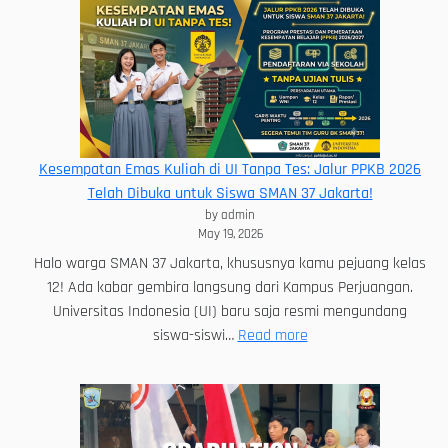
Jakarta
2026:
Jadwal
Lengkap,
Sistem
Zonasi
Terbaru,
Kesempatan Emas Kuliah di UI Tanpa Tes: Jalur PPKB 2026
dan
Telah Dibuka untuk Siswa SMAN 37 Jakarta!
Cara
by admin
Daftar
May 19, 2026
Online
Halo warga SMAN 37 Jakarta, khususnya kamu pejuang kelas
12! Ada kabar gembira langsung dari Kampus Perjuangan.
Universitas Indonesia (UI) baru saja resmi mengundang
:
siswa-siswi…
Read more
Kesempatan
Emas
Kuliah
di