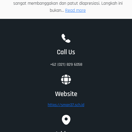
sangat membanggakan dan patut diapresiasi. Langkah ini
:
bukan…
Read more
Demi
Masa
Depan
Anak-
Anak
Call Us
Jakarta:
Relokasi
+62 (021) 829 6058
SMAN
37,
Langkah
Nyata
Website
Pemprov
DKI
https://sman37.sch.id
untuk
Pendidikan
yang
Aman