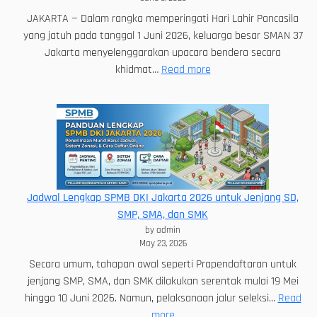
JAKARTA — Dalam rangka memperingati Hari Lahir Pancasila
yang jatuh pada tanggal 1 Juni 2026, keluarga besar SMAN 37
Jakarta menyelenggarakan upacara bendera secara
:
khidmat…
Read more
Meneguhkan
Semangat
Kebangsaan:
SMAN
37
Jakarta
Gelar
Jadwal Lengkap SPMB DKI Jakarta 2026 untuk Jenjang SD,
Upacara
SMP, SMA, dan SMK
Khidmat
by admin
Peringati
May 23, 2026
Hari
Secara umum, tahapan awal seperti Prapendaftaran untuk
Lahir
jenjang SMP, SMA, dan SMK dilakukan serentak mulai 19 Mei
Pancasila
hingga 10 Juni 2026. Namun, pelaksanaan jalur seleksi…
Read
2026
:
more