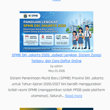
Jadwal
Lengkap
SPMB
DKI
Jakarta
2026
untuk
Jenjang
SD,
SPMB DKI Jakarta 2026: Jadwal Lengkap, Sistem Zonasi
SMP,
Terbaru, dan Cara Daftar Online
SMA,
by admin
dan
May 23, 2026
SMK
Sistem Penerimaan Murid Baru (SPMB) Provinsi DKI Jakarta
untuk Tahun Ajaran 2026/2027 kini beralih menggunakan
istilah resmi SPMB (menggantikan istilah PPDB pada platform
:
utamanya). Seluruh…
Read more
SPMB
DKI