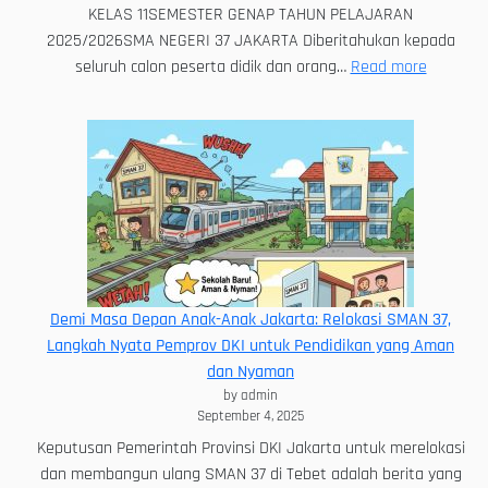
KELAS 11SEMESTER GENAP TAHUN PELAJARAN
2025/2026SMA NEGERI 37 JAKARTA Diberitahukan kepada
:
seluruh calon peserta didik dan orang…
Read more
Informas
Daya
Tampun
Demi Masa Depan Anak-Anak Jakarta: Relokasi SMAN 37,
Langkah Nyata Pemprov DKI untuk Pendidikan yang Aman
dan Nyaman
by admin
September 4, 2025
Keputusan Pemerintah Provinsi DKI Jakarta untuk merelokasi
dan membangun ulang SMAN 37 di Tebet adalah berita yang