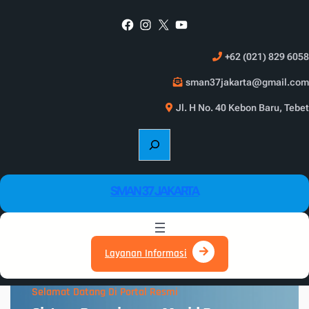
Skip
Facebook
Instagram
X
YouTube
to
content
+62 (021) 829 6058
sman37jakarta@gmail.com
Jl. H No. 40 Kebon Baru, Tebet
S
e
a
r
SMAN 37 JAKARTA
c
h
Layanan Informasi
Selamat Datang Di Portal Resmi