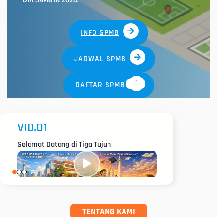
DKI Jakarta 2026.
INFO SPMB
JADWAL SPMB
DAFTAR SPMB
VID.01
VID.02
Selamat Datang di Tiga Tujuh
Jejak Sejara
TENTANG KAMI