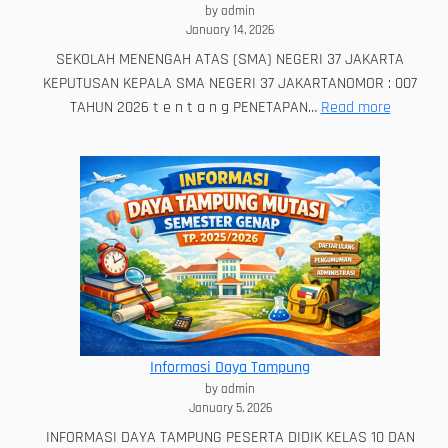
by admin
Kreati
January 14, 2026
dan
SEKOLAH MENENGAH ATAS (SMA) NEGERI 37 JAKARTA
Kompe
KEPUTUSAN KEPALA SMA NEGERI 37 JAKARTANOMOR : 007
Antar
:
TAHUN 2026 t e n t a n g PENETAPAN…
Read more
Pengum
Mutasi
Semeste
Genap
TP.
2025/20
Informasi Daya Tampung
by admin
January 5, 2026
INFORMASI DAYA TAMPUNG PESERTA DIDIK KELAS 10 DAN