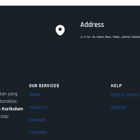
Address
Jl. H No. 40, Kebon Baru, Tebet, Jakarta Selata
OUR SERVICES
HELP
tan yang
Home
Faqs & Terms 
karakter,
About Us
Contact
n
Kurikulum
 siap
Services
Features