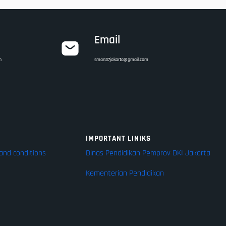
Email
n
sman37jakarta@gmail.com
IMPORTANT LINIKS
and conditions
Dinas Pendidikan Pemprov DKI Jakarta
Kementerian Pendidikan