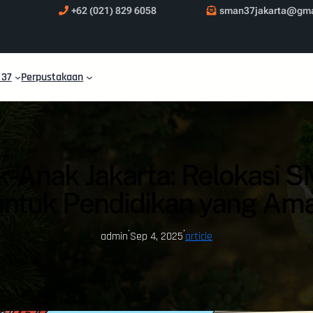
+62 (021) 829 6058
sman37jakarta@gma
 37
Perpustakaan
-Anak Jakarta: Relokasi S
untuk Pendidikan yang Am
·
·
admin
Sep 4, 2025
article