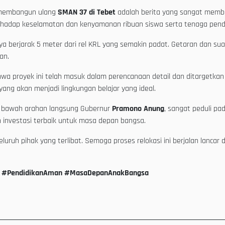
n membangun ulang
SMAN 37 di Tebet
adalah berita yang sangat memba
hadap keselamatan dan kenyamanan ribuan siswa serta tenaga pendi
anya berjarak 5 meter dari rel KRL yang semakin padat. Getaran dan su
an.
wa proyek ini telah masuk dalam perencanaan detail dan ditargetk
, yang akan menjadi lingkungan belajar yang ideal.
 di bawah arahan langsung Gubernur
Pramono Anung
, sangat peduli p
 investasi terbaik untuk masa depan bangsa.
ruh pihak yang terlibat. Semoga proses relokasi ini berjalan lanca
ah #PendidikanAman #MasaDepanAnakBangsa