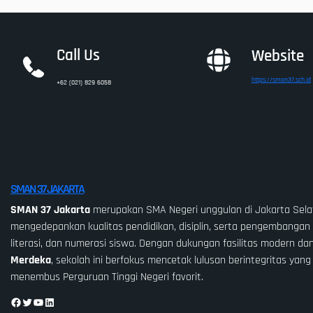
Call Us
Website
https://sman37.sch.id
+62 (021) 829 6058
SMAN 37 JAKARTA
SMAN 37 Jakarta
merupakan SMA Negeri unggulan di Jakarta Sela
mengedepankan kualitas pendidikan, disiplin, serta pengembangan 
literasi, dan numerasi siswa. Dengan dukungan fasilitas modern da
Merdeka
, sekolah ini berfokus mencetak lulusan berintegritas yang
menembus Perguruan Tinggi Negeri favorit.
Facebook
Twitter
YouTube
LinkedIn