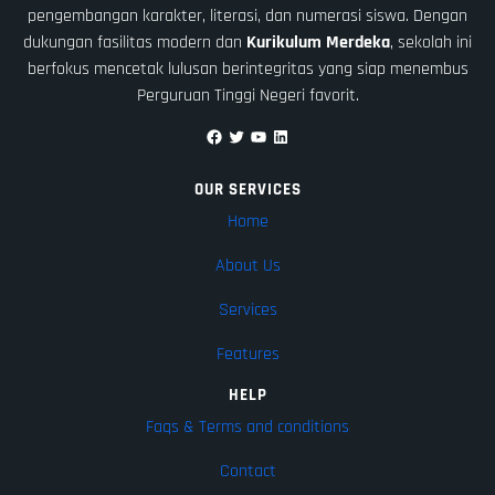
pengembangan karakter, literasi, dan numerasi siswa. Dengan
dukungan fasilitas modern dan
Kurikulum Merdeka
, sekolah ini
berfokus mencetak lulusan berintegritas yang siap menembus
Perguruan Tinggi Negeri favorit.
Facebook
Twitter
YouTube
LinkedIn
OUR SERVICES
Home
About Us
Services
Features
HELP
Faqs & Terms and conditions
Contact