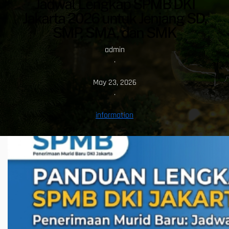
Jadwal Lengkap SPMB DKI
Jakarta 2026 untuk Jenjang SD,
SMP, SMA, dan SMK
admin
·
May 23, 2026
·
information