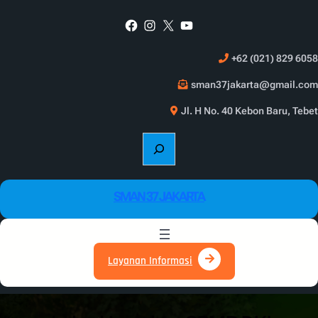
Skip
Facebook
Instagram
X
YouTube
to
content
+62 (021) 829 6058
sman37jakarta@gmail.com
Jl. H No. 40 Kebon Baru, Tebet
S
e
a
r
SMAN 37 JAKARTA
c
h
Layanan Informasi