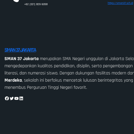
https://sman37.sch.id
+62 (021) 829 6058
SMAN 37 JAKARTA
SMAN 37 Jakarta
merupakan SMA Negeri unggulan di Jakarta Sela
mengedepankan kualitas pendidikan, disiplin, serta pengembangan 
literasi, dan numerasi siswa. Dengan dukungan fasilitas modern da
Merdeka
, sekolah ini berfokus mencetak lulusan berintegritas yang
menembus Perguruan Tinggi Negeri favorit.
Facebook
Twitter
YouTube
LinkedIn