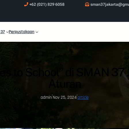
+62 (021) 829 6058
sman37jakarta@gma
 37
Perpustakaan
es to School” di SMAN 37 Ja
Aturan
·
·
admin
Nov 25, 2024
article