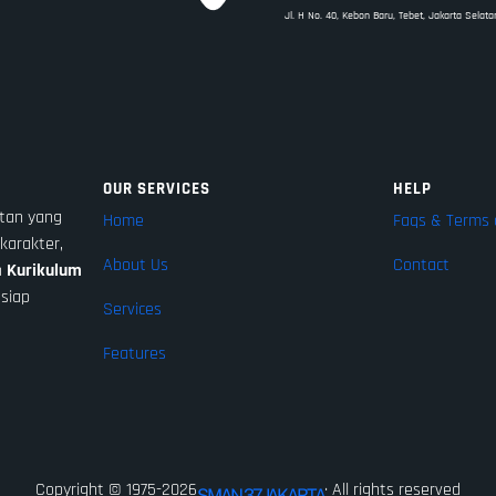
Jl. H No. 40, Kebon Baru, Tebet, Jakarta Selata
OUR SERVICES
HELP
tan yang
Home
Faqs & Terms 
karakter,
About Us
Contact
n
Kurikulum
 siap
Services
Features
Copyright © 1975-2026
· All rights reserved
SMAN 37 JAKARTA