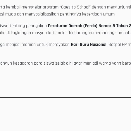
karta kembali menggelar program “Goes to School” dengan mengunjung
asi muda dan menyosialisasikan pentingnya ketertiban umum.
 siswa tentang penegakan
Peraturan Daerah (Perda) Nomor 8 Tahun 
rlaku di lingkungan masyarakat, mulai dari larangan membuang sampah
i juga menjadi momen untuk merayakan
Hari Guru Nasional
. Satpol PP 
angun kesadaran para siswa sejak dini agar menjadi warga yang ber