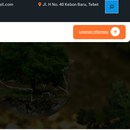
S
il.com
Jl. H No. 40 Kebon Baru, Tebet
e
a
r
c
Layanan Informasi
h