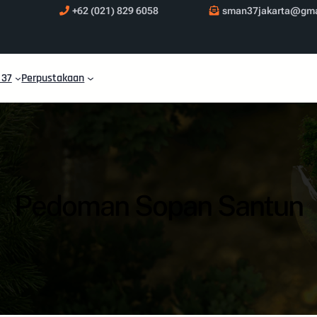
+62 (021) 829 6058
sman37jakarta@gma
 37
Perpustakaan
Pedoman Sopan Santun