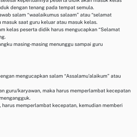
 selesai keperluannya peserta didik akan masuk kelas
g duduk dengan tenang pada tempat semula.
njawab salam “waalaikumus salaam” atau “selamat
 masuk saat guru keluar atau masuk kelas.
lam kelas peserta didik harus mengucapkan “Selamat
ng.
au bangku masing-masing menunggu sampai guru
t dengan mengucapkan salam “Assalamu’alaikum” atau
ngan guru/karyawan, maka harus memperlambat kecepatan
 mengangguk.
aan, harus memperlambat kecepatan, kemudian memberi