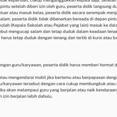
untuk keperluan, cukup menganggukkan kepala saja. Setelah
pintu setelah diberi izin oleh guru, peserta didik langsun
keluar atau masuk kelas, peserta didik secara serempak me
lam. peserta didik tidak dibenarkan bereada di depan pintu
kolah (Kepala Sekolah atau Pejabat yang lain) masuk ke da
rsebut mengucap salam dan tetap duduk dalam keadaan tena
idik harus tetap duduk dengan tenang dan tertib di kursi at
u dengan guru/karyawan, peserta didik harus memberi horma
 atau mengendarai mobil jika bertemu atau berpapasan de
u/karyawan tersebut dengan cara cukup membungkuk atau
jika akan melampaui guru yang berjalan atau naik kendar
izin berjalan lebih dahulu.