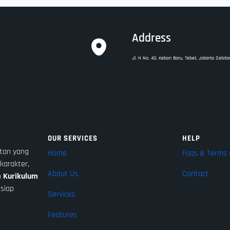
Address
Jl. H No. 40, Kebon Baru, Tebet, Jakarta Selata
OUR SERVICES
HELP
tan yang
Home
Faqs & Terms 
karakter,
About Us
Contact
n
Kurikulum
 siap
Services
Features