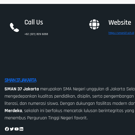
Call Us
Website
https://sman37.sch.id
+62 (021) 829 6058
SMAN 37 JAKARTA
SMAN 37 Jakarta
merupakan SMA Negeri unggulan di Jakarta Sela
mengedepankan kualitas pendidikan, disiplin, serta pengembangan 
literasi, dan numerasi siswa. Dengan dukungan fasilitas modern da
Merdeka
, sekolah ini berfokus mencetak lulusan berintegritas yang
menembus Perguruan Tinggi Negeri favorit.
Facebook
Twitter
YouTube
LinkedIn