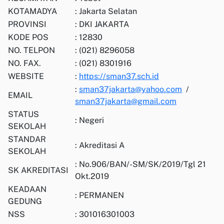
KOTAMADYA
: Jakarta Selatan
PROVINSI
: DKI JAKARTA
KODE POS
: 12830
NO. TELPON
: (021) 8296058
NO. FAX.
: (021) 8301916
WEBSITE
:
https://sman37.sch.id
:
sman37jakarta@yahoo.com
/
EMAIL
sman37jakarta@gmail.com
STATUS
: Negeri
SEKOLAH
STANDAR
: Akreditasi A
SEKOLAH
: No.906/BAN/-SM/SK/2019/Tgl 21
SK AKREDITASI
Okt.2019
KEADAAN
: PERMANEN
GEDUNG
NSS
: 301016301003