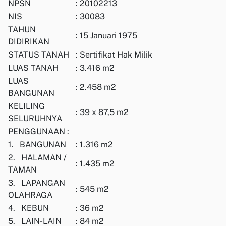
NPSN
: 20102213
NIS
: 30083
TAHUN
: 15 Januari 1975
DIDIRIKAN
STATUS TANAH
: Sertifikat Hak Milik
LUAS TANAH
: 3.416 m2
LUAS
: 2.458 m2
BANGUNAN
KELILING
: 39 x 87,5 m2
SELURUHNYA
PENGGUNAAN :
1. BANGUNAN
: 1.316 m2
2. HALAMAN /
: 1.435 m2
TAMAN
3. LAPANGAN
: 545 m2
OLAHRAGA
4. KEBUN
: 36 m2
5. LAIN-LAIN
: 84 m2