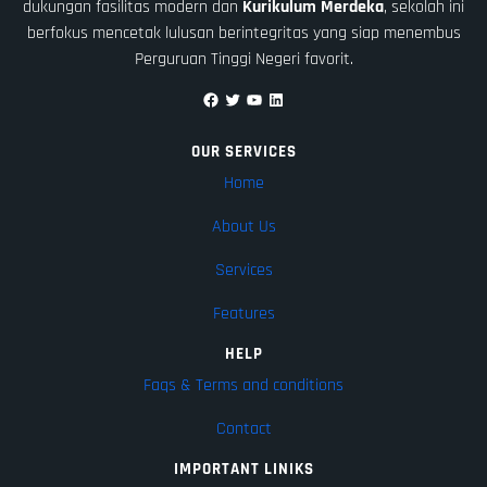
dukungan fasilitas modern dan
Kurikulum Merdeka
, sekolah ini
berfokus mencetak lulusan berintegritas yang siap menembus
Perguruan Tinggi Negeri favorit.
Facebook
Twitter
YouTube
LinkedIn
OUR SERVICES
Home
About Us
Services
Features
HELP
Faqs & Terms and conditions
Contact
IMPORTANT LINIKS