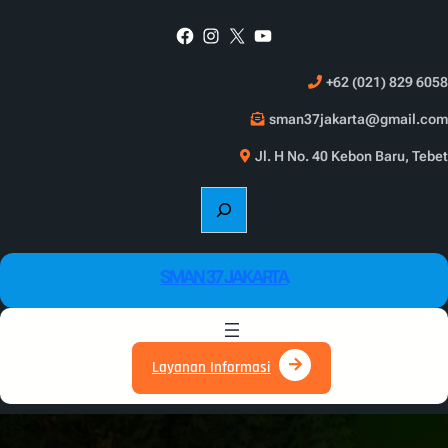
Skip
Facebook
Instagram
X
YouTube
to
content
+62 (021) 829 6058
sman37jakarta@gmail.com
Jl. H No. 40 Kebon Baru, Tebet
S
e
a
r
SMAN 37 JAKARTA
c
h
Layanan Informasi