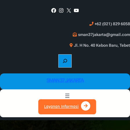
Skip
Facebook
Instagram
X
YouTube
to
content
+62 (021) 829 6058
sman37jakarta@gmail.com
Jl. H No. 40 Kebon Baru, Tebet
S
e
a
r
SMAN 37 JAKARTA
c
h
Layanan Informasi