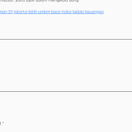
endasar, yaitu bijak dalam mengelola uang.
man-37-jakarta-latih-umkm-baca-risiko-kelola-keuangan
ed
*