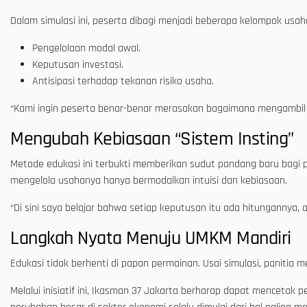
Dalam simulasi ini, peserta dibagi menjadi beberapa kelompok usah
Pengelolaan modal awal.
Keputusan investasi.
Antisipasi terhadap tekanan risiko usaha.
“Kami ingin peserta benar-benar merasakan bagaimana mengambil kep
Mengubah Kebiasaan “Sistem Insting”
Metode edukasi ini terbukti memberikan sudut pandang baru bagi p
mengelola usahanya hanya bermodalkan intuisi dan kebiasaan.
“Di sini saya belajar bahwa setiap keputusan itu ada hitungannya, a
Langkah Nyata Menuju UMKM Mandiri
Edukasi tidak berhenti di papan permainan. Usai simulasi, paniti
Melalui inisiatif ini, Ikasman 37 Jakarta berharap dapat menceta