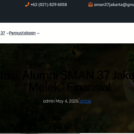
+62 (021) 829 6058
sman37jakarta@gma
 37
Perpustakaan
lasi, Alumni SMAN 37 Jak
“Melek” Finansial
·
·
admin
May 4, 2026
article