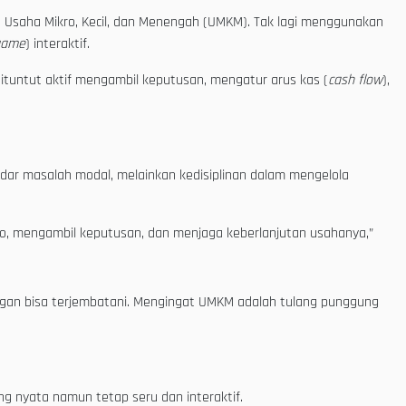
u Usaha Mikro, Kecil, dan Menengah (UMKM). Tak lagi menggunakan
game
) interaktif.
 dituntut aktif mengambil keputusan, mengatur arus kas (
cash flow
),
ar masalah modal, melainkan kedisiplinan dalam mengelola
o, mengambil keputusan, dan menjaga keberlanjutan usahanya,”
gan bisa terjembatani. Mengingat UMKM adalah tulang punggung
g nyata namun tetap seru dan interaktif.