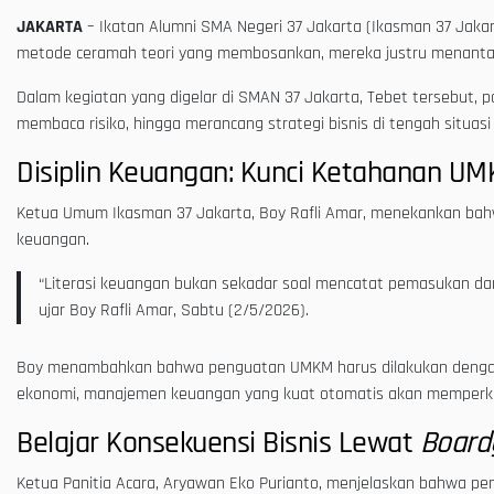
JAKARTA
– Ikatan Alumni SMA Negeri 37 Jakarta (Ikasman 37 Jakar
metode ceramah teori yang membosankan, mereka justru menantang
Dalam kegiatan yang digelar di SMAN 37 Jakarta, Tebet tersebut, pa
membaca risiko, hingga merancang strategi bisnis di tengah situasi
Disiplin Keuangan: Kunci Ketahanan U
Ketua Umum Ikasman 37 Jakarta, Boy Rafli Amar, menekankan bahw
keuangan.
“Literasi keuangan bukan sekadar soal mencatat pemasukan da
ujar Boy Rafli Amar, Sabtu (2/5/2026).
Boy menambahkan bahwa penguatan UMKM harus dilakukan dengan m
ekonomi, manajemen keuangan yang kuat otomatis akan memperk
Belajar Konsekuensi Bisnis Lewat
Boar
Ketua Panitia Acara, Aryawan Eko Purianto, menjelaskan bahwa p