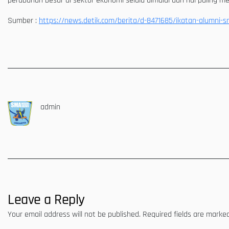
perubahan besar di sektor ekonomi selalu dimulai dari hal paling m
Sumber :
https://news.detik.com/berita/d-8471685/ikatan-alumni-s
admin
Leave a Reply
Your email address will not be published.
Required fields are mark