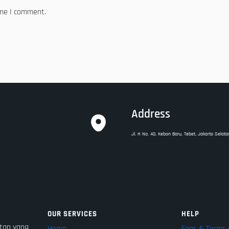
ime I comment.
Address
Jl. H No. 40, Kebon Baru, Tebet, Jakarta Selata
OUR SERVICES
HELP
tan yang
Home
Faqs & Terms 