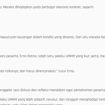
a. Mereka dihadapkan pada berbagai skenario konkret, seperti:
utusan keuangan dalam kondisi yang dinamis. Dari situ mereka belaja
ara peserta. Erna Ratna, salah satu pelaku UMKM yang ikut serta, me
da risikonya, dan harus direncanakan,” tutur Erna.
a menggelar sesi diskusi dan refleksi mendalam agar pemahaman peser
k pelaku UMKM yang lebih adaptif, terukur, dan tangguh menghadapi t