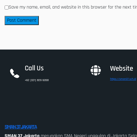
Save my name, email, and website in this browser for the next t
Call Us
Website
https://sman37.sch.id
+62 (021) 829 6058
SMAN 37 JAKARTA
SMAN 37 Jakarta
merupakan SMA Negeri unggulan di Jakarta Sela