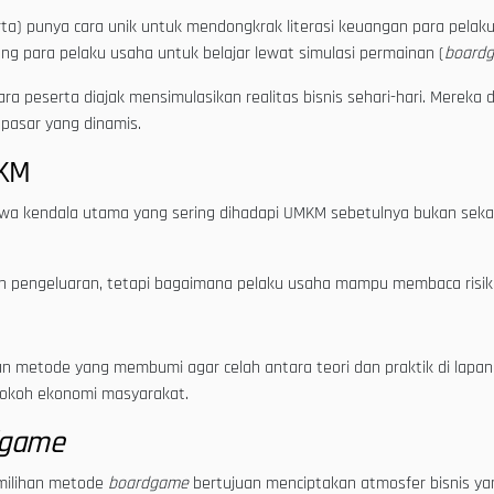
ta) punya cara unik untuk mendongkrak literasi keuangan para pelak
 para pelaku usaha untuk belajar lewat simulasi permainan (
board
ra peserta diajak mensimulasikan realitas bisnis sehari-hari. Mereka
 pasar yang dinamis.
MKM
a kendala utama yang sering dihadapi UMKM sebetulnya bukan sekad
n pengeluaran, tetapi bagaimana pelaku usaha mampu membaca risik
etode yang membumi agar celah antara teori dan praktik di lapan
okoh ekonomi masyarakat.
dgame
emilihan metode
boardgame
bertujuan menciptakan atmosfer bisnis yan