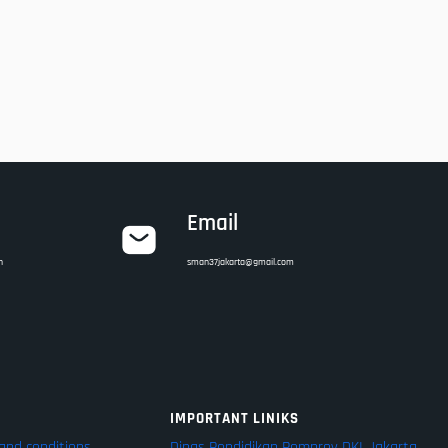
Email
n
sman37jakarta@gmail.com
IMPORTANT LINIKS
and conditions
Dinas Pendidikan Pemprov DKI Jakarta