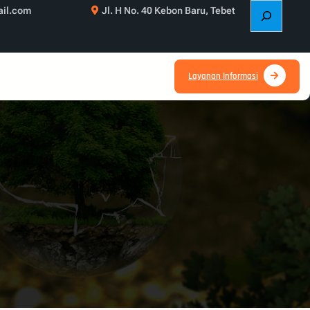
S
il.com
Jl. H No. 40 Kebon Baru, Tebet
e
a
r
c
Layanan Informasi
h