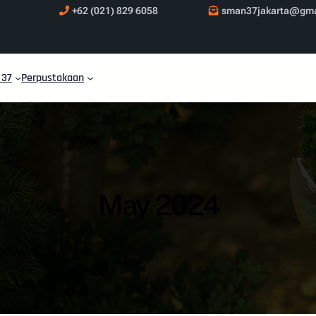
+62 (021) 829 6058
sman37jakarta@gma
 37
Perpustakaan
May 2024