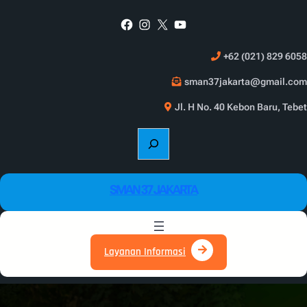
Skip
Facebook
Instagram
X
YouTube
to
content
+62 (021) 829 6058
sman37jakarta@gmail.com
Jl. H No. 40 Kebon Baru, Tebet
S
e
a
r
SMAN 37 JAKARTA
c
h
Layanan Informasi