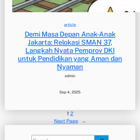
article
Demi Masa Depan Anak-Anak
Jakarta: Relokasi SMAN 37,
Langkah Nyata Pemprov DKI
untuk Pendidikan yang Aman dan
Nyaman
admin
·
Sep 4, 2025
1
2
Next Page
→
S