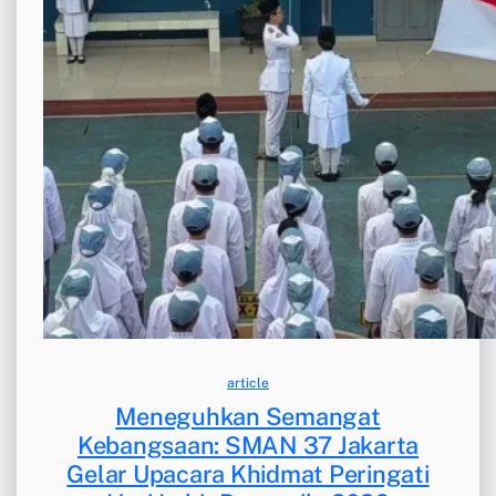
article
Meneguhkan Semangat
Kebangsaan: SMAN 37 Jakarta
Gelar Upacara Khidmat Peringati