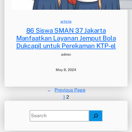
article
86 Siswa SMAN 37 Jakarta
Manfaatkan Layanan Jemput Bola
Dukcapil untuk Perekaman KTP-el
admin
·
May 8, 2024
←
Previous Page
1
2
S
e
a