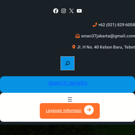
Skip
Facebook
Instagram
X
YouTube
to
content
+62 (021) 829 6058
sman37jakarta@gmail.com
Jl. H No. 40 Kebon Baru, Tebet
S
e
a
r
SMAN 37 JAKARTA
c
h
Layanan Informasi